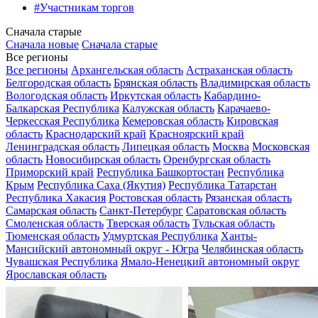
#Участникам торгов
Сначала старые
Сначала новые
Сначала старые
Все регионы
Все регионы
Архангельская область
Астраханская область
Белгородская область
Брянская область
Владимирская область
Вологодская область
Иркутская область
Кабардино-
Балкарская Республика
Калужская область
Карачаево-
Черкесская Республика
Кемеровская область
Кировская
область
Краснодарский край
Красноярский край
Ленинградская область
Липецкая область
Москва
Московская
область
Новосибирская область
Оренбургская область
Приморский край
Республика Башкортостан
Республика
Крым
Республика Саха (Якутия)
Республика Татарстан
Республика Хакасия
Ростовская область
Рязанская область
Самарская область
Санкт-Петербург
Саратовская область
Смоленская область
Тверская область
Тульская область
Тюменская область
Удмуртская Республика
Ханты-
Мансийский автономный округ - Югра
Челябинская область
Чувашская Республика
Ямало-Ненецкий автономный округ
Ярославская область