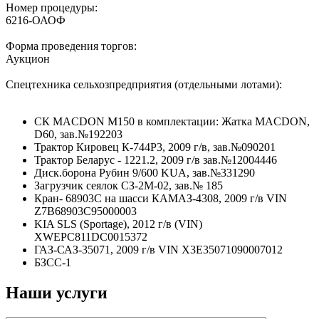
Номер процедуры:
6216-ОАОФ
Форма проведения торгов:
Аукцион
Спецтехника сельхозпредприятия (отдельными лотами):
СК MACDON M150 в комплектации: Жатка MACDON,
D60, зав.№192203
Трактор Кировец К-744P3, 2009 г/в, зав.№090201
Трактор Беларус - 1221.2, 2009 г/в зав.№12004446
Диск.борона Рубин 9/600 KUA, зав.№331290
Загрузчик сеялок СЗ-2М-02, зав.№ 185
Кран- 68903С на шасси КАМАЗ-4308, 2009 г/в VIN
Z7B68903C95000003
KIA SLS (Sportage), 2012 г/в (VIN)
XWEPC811DC0015372
ГАЗ-САЗ-35071, 2009 г/в VIN X3E35071090007012
БЗСС-1
Наши услуги