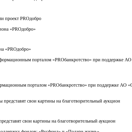
или проект PROдобро
она «PROдобро»
ормационным порталом «PROбанкротство» при поддержке АО «О
представят свои картины на благотворительный аукцион