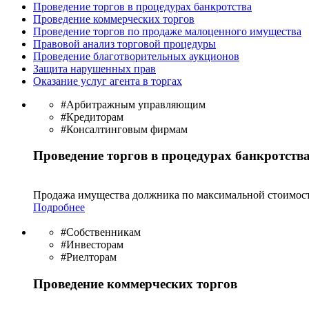
Проведение торгов в процедурах банкротства
Проведение коммерческих торгов
Проведение торгов по продаже малоценного имущества
Правовой анализ торговой процедуры
Проведение благотворительных аукционов
Защита нарушенных прав
Оказание услуг агента в торгах
#Арбитражным управляющим
#Кредиторам
#Консалтинговым фирмам
Проведение торгов в процедурах банкротств
Продажа имущества должника по максимальной стоимост
Подробнее
#Собственникам
#Инвесторам
#Риелторам
Проведение коммерческих торгов