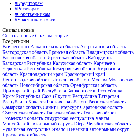
#Кредиторам
#Риелторам
#Собственникам
#Участникам торгов
Сначала новые
Сначала новые
Сначала старые
Все регионы
Все регионы
Архангельская область
Астраханская область
Белгородская область
Брянская область
Владимирская область
Вологодская область
Иркутская область
Кабардино-
Балкарская Республика
Калужская область
Карачаево-
Черкесская Республика
Кемеровская область
Кировская
область
Краснодарский край
Красноярский край
Ленинградская область
Липецкая область
Москва
Московская
область
Новосибирская область
Оренбургская область
Приморский край
Республика Башкортостан
Республика
Крым
Республика Саха (Якутия)
Республика Татарстан
Республика Хакасия
Ростовская область
Рязанская область
Самарская область
Санкт-Петербург
Саратовская область
Смоленская область
Тверская область
Тульская область
Тюменская область
Удмуртская Республика
Ханты-
Мансийский автономный округ - Югра
Челябинская область
Чувашская Республика
Ямало-Ненецкий автономный округ
Ярославская область