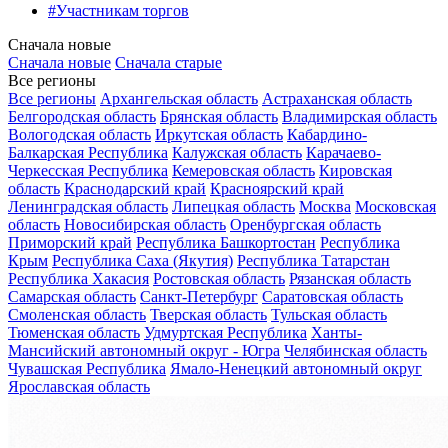
#Участникам торгов
Сначала новые
Сначала новые
Сначала старые
Все регионы
Все регионы
Архангельская область
Астраханская область
Белгородская область
Брянская область
Владимирская область
Вологодская область
Иркутская область
Кабардино-
Балкарская Республика
Калужская область
Карачаево-
Черкесская Республика
Кемеровская область
Кировская
область
Краснодарский край
Красноярский край
Ленинградская область
Липецкая область
Москва
Московская
область
Новосибирская область
Оренбургская область
Приморский край
Республика Башкортостан
Республика
Крым
Республика Саха (Якутия)
Республика Татарстан
Республика Хакасия
Ростовская область
Рязанская область
Самарская область
Санкт-Петербург
Саратовская область
Смоленская область
Тверская область
Тульская область
Тюменская область
Удмуртская Республика
Ханты-
Мансийский автономный округ - Югра
Челябинская область
Чувашская Республика
Ямало-Ненецкий автономный округ
Ярославская область