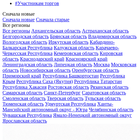
#Участникам торгов
Сначала новые
Сначала новые
Сначала старые
Все регионы
Все регионы
Архангельская область
Астраханская область
Белгородская область
Брянская область
Владимирская область
Вологодская область
Иркутская область
Кабардино-
Балкарская Республика
Калужская область
Карачаево-
Черкесская Республика
Кемеровская область
Кировская
область
Краснодарский край
Красноярский край
Ленинградская область
Липецкая область
Москва
Московская
область
Новосибирская область
Оренбургская область
Приморский край
Республика Башкортостан
Республика
Крым
Республика Саха (Якутия)
Республика Татарстан
Республика Хакасия
Ростовская область
Рязанская область
Самарская область
Санкт-Петербург
Саратовская область
Смоленская область
Тверская область
Тульская область
Тюменская область
Удмуртская Республика
Ханты-
Мансийский автономный округ - Югра
Челябинская область
Чувашская Республика
Ямало-Ненецкий автономный округ
Ярославская область