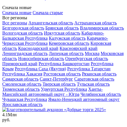
Сначала новые
Сначала новые
Сначала старые
Все регионы
Все регионы
Архангельская область
Астраханская область
Белгородская область
Брянская область
Владимирская область
Вологодская область
Иркутская область
Кабардино-
Балкарская Республика
Калужская область
Карачаево-
Черкесская Республика
Кемеровская область
Кировская
область
Краснодарский край
Красноярский край
Ленинградская область
Липецкая область
Москва
Московская
область
Новосибирская область
Оренбургская область
Приморский край
Республика Башкортостан
Республика
Крым
Республика Саха (Якутия)
Республика Татарстан
Республика Хакасия
Ростовская область
Рязанская область
Самарская область
Санкт-Петербург
Саратовская область
Смоленская область
Тверская область
Тульская область
Тюменская область
Удмуртская Республика
Ханты-
Мансийский автономный округ - Югра
Челябинская область
Чувашская Республика
Ямало-Ненецкий автономный округ
Ярославская область
4.1
Млн
руб.