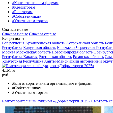
#Консалтинговым фирмам
#Кредиторам
#Риелторам
#Собственникам
#Участникам торгов
Сначала новые
Сначала новые
Сначала старые
Все регионы
Все регионы
Архангельская область
Астраханская область
Белг
Республика
Калужская область
Карачаево-Черкесская Республи
Москва
Московская область
Новосибирская область
Оренбургск
Республика Хакасия
Ростовская область
Рязанская область
Сама
Удмуртская Республика
Ханты-Мансийский автономный округ
4.1
Млн
руб.
#Благотворительным организациям и фондам
#Собственникам
#Участникам торгов
Благотворительный аукцион «Добрые торги 2025»
Смотреть ке