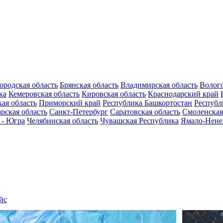
ородская область
Брянская область
Владимирская область
Волого
ка
Кемеровская область
Кировская область
Краснодарский край
ая область
Приморский край
Республика Башкортостан
Республ
рская область
Санкт-Петербург
Саратовская область
Смоленская
 - Югра
Челябинская область
Чувашская Республика
Ямало-Нене
йс