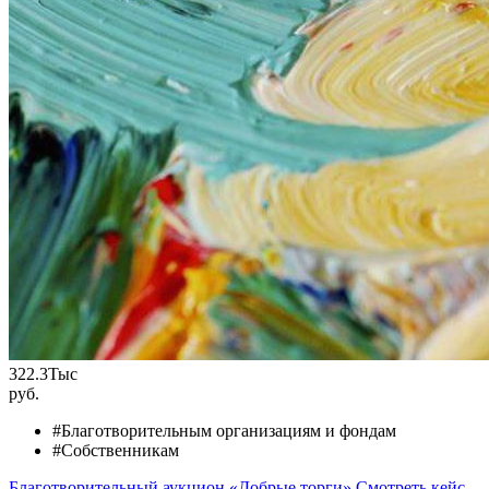
322.3
Тыс
руб.
#Благотворительным организациям и фондам
#Собственникам
Благотворительный аукцион «Добрые торги»
Смотреть кейс