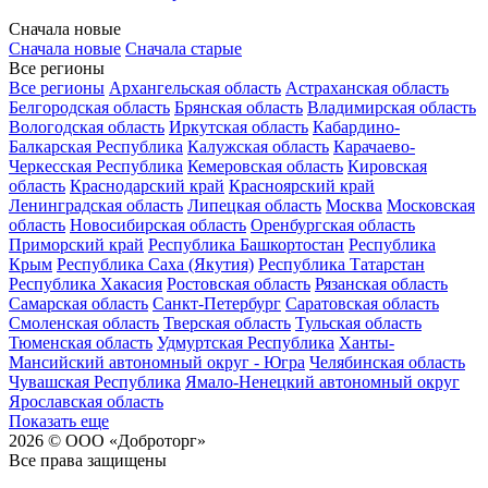
Сначала новые
Сначала новые
Сначала старые
Все регионы
Все регионы
Архангельская область
Астраханская область
Белгородская область
Брянская область
Владимирская область
Вологодская область
Иркутская область
Кабардино-
Балкарская Республика
Калужская область
Карачаево-
Черкесская Республика
Кемеровская область
Кировская
область
Краснодарский край
Красноярский край
Ленинградская область
Липецкая область
Москва
Московская
область
Новосибирская область
Оренбургская область
Приморский край
Республика Башкортостан
Республика
Крым
Республика Саха (Якутия)
Республика Татарстан
Республика Хакасия
Ростовская область
Рязанская область
Самарская область
Санкт-Петербург
Саратовская область
Смоленская область
Тверская область
Тульская область
Тюменская область
Удмуртская Республика
Ханты-
Мансийский автономный округ - Югра
Челябинская область
Чувашская Республика
Ямало-Ненецкий автономный округ
Ярославская область
Показать еще
2026 © ООО «Доброторг»
Все права защищены