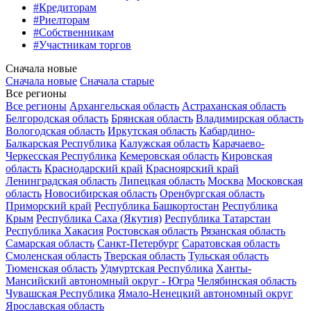
#Кредиторам
#Риелторам
#Собственникам
#Участникам торгов
Сначала новые
Сначала новые
Сначала старые
Все регионы
Все регионы
Архангельская область
Астраханская область
Белгородская область
Брянская область
Владимирская область
Вологодская область
Иркутская область
Кабардино-
Балкарская Республика
Калужская область
Карачаево-
Черкесская Республика
Кемеровская область
Кировская
область
Краснодарский край
Красноярский край
Ленинградская область
Липецкая область
Москва
Московская
область
Новосибирская область
Оренбургская область
Приморский край
Республика Башкортостан
Республика
Крым
Республика Саха (Якутия)
Республика Татарстан
Республика Хакасия
Ростовская область
Рязанская область
Самарская область
Санкт-Петербург
Саратовская область
Смоленская область
Тверская область
Тульская область
Тюменская область
Удмуртская Республика
Ханты-
Мансийский автономный округ - Югра
Челябинская область
Чувашская Республика
Ямало-Ненецкий автономный округ
Ярославская область