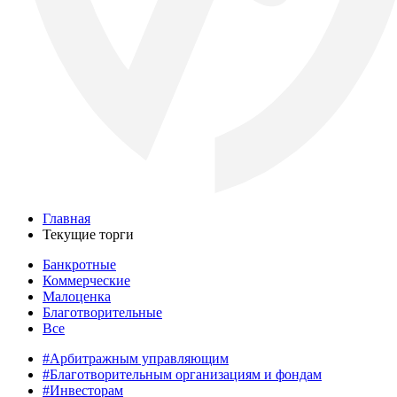
Главная
Текущие торги
Банкротные
Коммерческие
Малоценка
Благотворительные
Все
#Арбитражным управляющим
#Благотворительным организациям и фондам
#Инвесторам