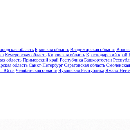
ородская область
Брянская область
Владимирская область
Волого
ка
Кемеровская область
Кировская область
Краснодарский край
ая область
Приморский край
Республика Башкортостан
Республ
рская область
Санкт-Петербург
Саратовская область
Смоленская
 - Югра
Челябинская область
Чувашская Республика
Ямало-Нене