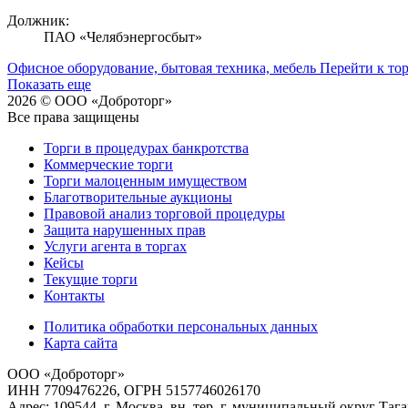
Должник:
ПАО «Челябэнергосбыт»
Офисное оборудование, бытовая техника, мебель
Перейти к то
Показать еще
2026 © ООО «Доброторг»
Все права защищены
Торги в процедурах банкротства
Коммерческие торги
Торги малоценным имуществом
Благотворительные аукционы
Правовой анализ торговой процедуры
Защита нарушенных прав
Услуги агента в торгах
Кейсы
Текущие торги
Контакты
Политика обработки персональных данных
Карта сайта
ООО «Доброторг»
ИНН 7709476226, ОГРН 5157746026170
Адрес: 109544, г. Москва, вн. тер. г. муниципальный округ Таг