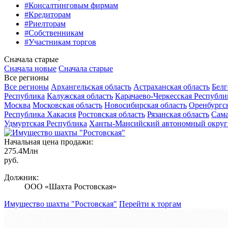
#Консалтинговым фирмам
#Кредиторам
#Риелторам
#Собственникам
#Участникам торгов
Сначала старые
Сначала новые
Сначала старые
Все регионы
Все регионы
Архангельская область
Астраханская область
Белг
Республика
Калужская область
Карачаево-Черкесская Республи
Москва
Московская область
Новосибирская область
Оренбургск
Республика Хакасия
Ростовская область
Рязанская область
Сама
Удмуртская Республика
Ханты-Мансийский автономный округ
Начальная цена продажи:
275.4
Млн
руб.
Должник:
ООО «Шахта Ростовская»
Имущество шахты "Ростовская"
Перейти к торгам