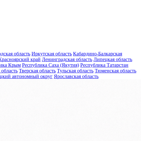
дская область
Иркутская область
Кабардино-Балкарская
Красноярский край
Ленинградская область
Липецкая область
ика Крым
Республика Саха (Якутия)
Республика Татарстан
 область
Тверская область
Тульская область
Тюменская область
цкий автономный округ
Ярославская область