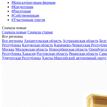
#Консалтинговым фирмам
#Кредиторам
#Риелторам
#Собственникам
#Участникам торгов
Сначала новые
Сначала новые
Сначала старые
Все регионы
Все регионы
Архангельская область
Астраханская область
Белг
Республика
Калужская область
Карачаево-Черкесская Республи
Москва
Московская область
Новосибирская область
Оренбургск
Республика Хакасия
Ростовская область
Рязанская область
Сама
Удмуртская Республика
Ханты-Мансийский автономный округ