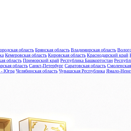
ородская область
Брянская область
Владимирская область
Волого
ка
Кемеровская область
Кировская область
Краснодарский край
ая область
Приморский край
Республика Башкортостан
Республ
рская область
Санкт-Петербург
Саратовская область
Смоленская
 - Югра
Челябинская область
Чувашская Республика
Ямало-Нене