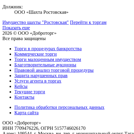
Должник:
ООО «Шахта Ростовская»
Имущество шахты "Ростовская"
Перейти к торгам
Показать еще
2026 © ООО «Доброторг»
Все права защищены
Торги в процедурах банкротства
Коммерческие торги
Торги малоценным имуществом
Благотворительные аукционы
Правовой анализ торговой процедуры
Защита нарушенных прав
Услуги агента в торгах
Кейсы
Текущие торги
Контакты
Политика обработки персональных данных
Карта сайта
ООО «Доброторг»
ИНН 7709476226, ОГРН 5157746026170
Адрес: 109544, г. Москва, вн. тер. г. муниципальный округ Таг