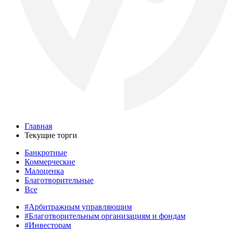
Главная
Текущие торги
Банкротные
Коммерческие
Малоценка
Благотворительные
Все
#Арбитражным управляющим
#Благотворительным организациям и фондам
#Инвесторам