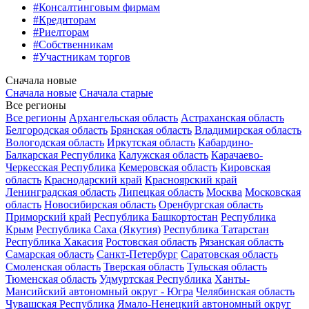
#Консалтинговым фирмам
#Кредиторам
#Риелторам
#Собственникам
#Участникам торгов
Сначала новые
Сначала новые
Сначала старые
Все регионы
Все регионы
Архангельская область
Астраханская область
Белгородская область
Брянская область
Владимирская область
Вологодская область
Иркутская область
Кабардино-
Балкарская Республика
Калужская область
Карачаево-
Черкесская Республика
Кемеровская область
Кировская
область
Краснодарский край
Красноярский край
Ленинградская область
Липецкая область
Москва
Московская
область
Новосибирская область
Оренбургская область
Приморский край
Республика Башкортостан
Республика
Крым
Республика Саха (Якутия)
Республика Татарстан
Республика Хакасия
Ростовская область
Рязанская область
Самарская область
Санкт-Петербург
Саратовская область
Смоленская область
Тверская область
Тульская область
Тюменская область
Удмуртская Республика
Ханты-
Мансийский автономный округ - Югра
Челябинская область
Чувашская Республика
Ямало-Ненецкий автономный округ