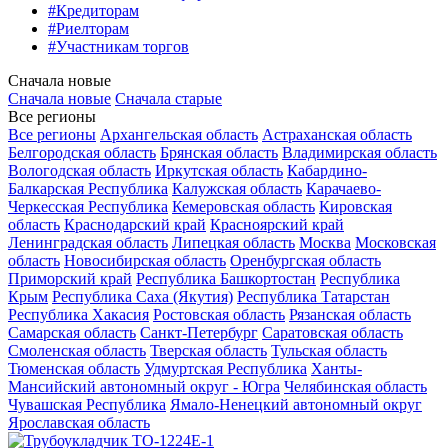
#Кредиторам
#Риелторам
#Участникам торгов
Сначала новые
Сначала новые
Сначала старые
Все регионы
Все регионы
Архангельская область
Астраханская область
Белгородская область
Брянская область
Владимирская область
Вологодская область
Иркутская область
Кабардино-
Балкарская Республика
Калужская область
Карачаево-
Черкесская Республика
Кемеровская область
Кировская
область
Краснодарский край
Красноярский край
Ленинградская область
Липецкая область
Москва
Московская
область
Новосибирская область
Оренбургская область
Приморский край
Республика Башкортостан
Республика
Крым
Республика Саха (Якутия)
Республика Татарстан
Республика Хакасия
Ростовская область
Рязанская область
Самарская область
Санкт-Петербург
Саратовская область
Смоленская область
Тверская область
Тульская область
Тюменская область
Удмуртская Республика
Ханты-
Мансийский автономный округ - Югра
Челябинская область
Чувашская Республика
Ямало-Ненецкий автономный округ
Ярославская область