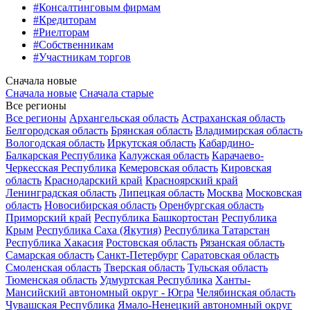
#Консалтинговым фирмам
#Кредиторам
#Риелторам
#Собственникам
#Участникам торгов
Сначала новые
Сначала новые
Сначала старые
Все регионы
Все регионы
Архангельская область
Астраханская область
Белгородская область
Брянская область
Владимирская область
Вологодская область
Иркутская область
Кабардино-
Балкарская Республика
Калужская область
Карачаево-
Черкесская Республика
Кемеровская область
Кировская
область
Краснодарский край
Красноярский край
Ленинградская область
Липецкая область
Москва
Московская
область
Новосибирская область
Оренбургская область
Приморский край
Республика Башкортостан
Республика
Крым
Республика Саха (Якутия)
Республика Татарстан
Республика Хакасия
Ростовская область
Рязанская область
Самарская область
Санкт-Петербург
Саратовская область
Смоленская область
Тверская область
Тульская область
Тюменская область
Удмуртская Республика
Ханты-
Мансийский автономный округ - Югра
Челябинская область
Чувашская Республика
Ямало-Ненецкий автономный округ