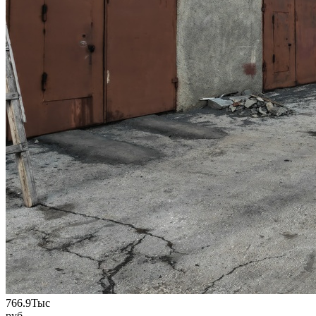
766.9
Тыс
руб.