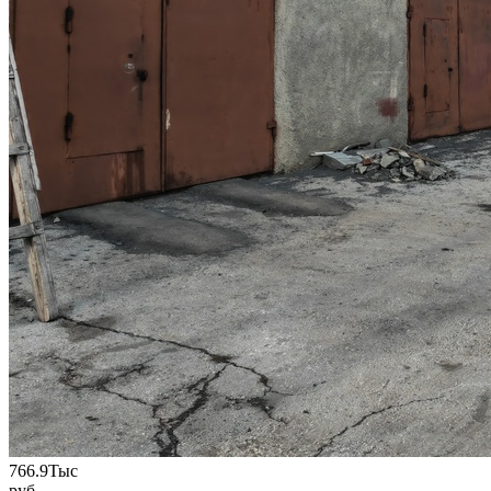
766.9
Тыс
руб.