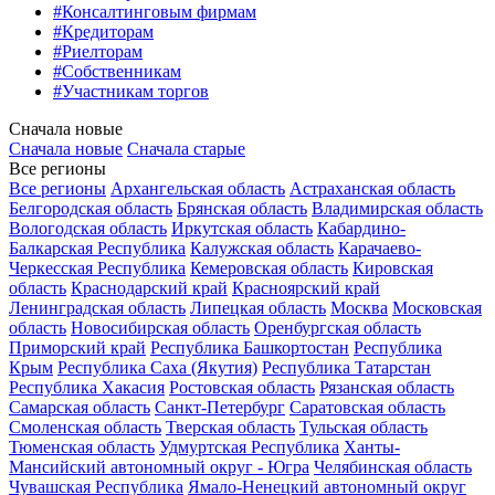
#Консалтинговым фирмам
#Кредиторам
#Риелторам
#Собственникам
#Участникам торгов
Сначала новые
Сначала новые
Сначала старые
Все регионы
Все регионы
Архангельская область
Астраханская область
Белгородская область
Брянская область
Владимирская область
Вологодская область
Иркутская область
Кабардино-
Балкарская Республика
Калужская область
Карачаево-
Черкесская Республика
Кемеровская область
Кировская
область
Краснодарский край
Красноярский край
Ленинградская область
Липецкая область
Москва
Московская
область
Новосибирская область
Оренбургская область
Приморский край
Республика Башкортостан
Республика
Крым
Республика Саха (Якутия)
Республика Татарстан
Республика Хакасия
Ростовская область
Рязанская область
Самарская область
Санкт-Петербург
Саратовская область
Смоленская область
Тверская область
Тульская область
Тюменская область
Удмуртская Республика
Ханты-
Мансийский автономный округ - Югра
Челябинская область
Чувашская Республика
Ямало-Ненецкий автономный округ