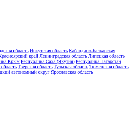
дская область
Иркутская область
Кабардино-Балкарская
Красноярский край
Ленинградская область
Липецкая область
ика Крым
Республика Саха (Якутия)
Республика Татарстан
 область
Тверская область
Тульская область
Тюменская область
цкий автономный округ
Ярославская область