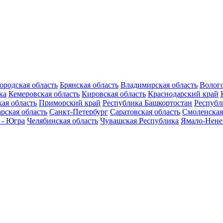
ородская область
Брянская область
Владимирская область
Волого
ка
Кемеровская область
Кировская область
Краснодарский край
ая область
Приморский край
Республика Башкортостан
Республ
рская область
Санкт-Петербург
Саратовская область
Смоленская
 - Югра
Челябинская область
Чувашская Республика
Ямало-Нене